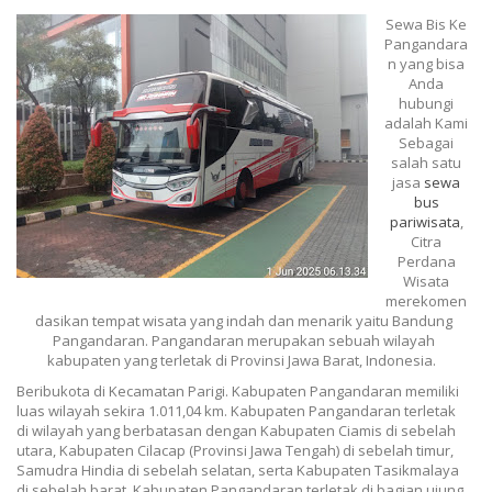
Sewa Bis Ke
Pangandara
n yang bisa
Anda
hubungi
adalah Kami
Sebagai
salah satu
jasa
sewa
bus
pariwisata
,
Citra
Perdana
Wisata
merekomen
dasikan tempat wisata yang indah dan menarik yaitu Bandung
Pangandaran. Pangandaran merupakan sebuah wilayah
kabupaten yang terletak di Provinsi Jawa Barat, Indonesia.
Beribukota di Kecamatan Parigi. Kabupaten Pangandaran memiliki
luas wilayah sekira 1.011,04 km. Kabupaten Pangandaran terletak
di wilayah yang berbatasan dengan Kabupaten Ciamis di sebelah
utara, Kabupaten Cilacap (Provinsi Jawa Tengah) di sebelah timur,
Samudra Hindia di sebelah selatan, serta Kabupaten Tasikmalaya
di sebelah barat. Kabupaten Pangandaran terletak di bagian ujung