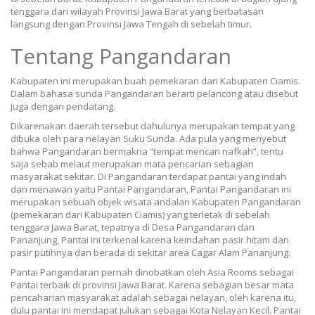
tenggara dari wilayah Provinsi Jawa Barat yang berbatasan
langsung dengan Provinsi Jawa Tengah di sebelah timur.
Tentang Pangandaran
Kabupaten ini merupakan buah pemekaran dari Kabupaten Ciamis.
Dalam bahasa sunda Pangandaran berarti pelancong atau disebut
juga dengan pendatang.
Dikarenakan daerah tersebut dahulunya merupakan tempat yang
dibuka oleh para nelayan Suku Sunda. Ada pula yang menyebut
bahwa Pangandaran bermakna “tempat mencari nafkah”, tentu
saja sebab melaut merupakan mata pencarian sebagian
masyarakat sekitar. Di Pangandaran terdapat pantai yang indah
dan menawan yaitu Pantai Pangandaran, Pantai Pangandaran ini
merupakan sebuah objek wisata andalan Kabupaten Pangandaran
(pemekaran dari Kabupaten Ciamis) yang terletak di sebelah
tenggara Jawa Barat, tepatnya di Desa Pangandaran dan
Pananjung, Pantai ini terkenal karena keindahan pasir hitam dan
pasir putihnya dan berada di sekitar area Cagar Alam Pananjung.
Pantai Pangandaran pernah dinobatkan oleh Asia Rooms sebagai
Pantai terbaik di provinsi Jawa Barat. Karena sebagian besar mata
pencaharian masyarakat adalah sebagai nelayan, oleh karena itu,
dulu pantai ini mendapat julukan sebagai Kota Nelayan Kecil. Pantai