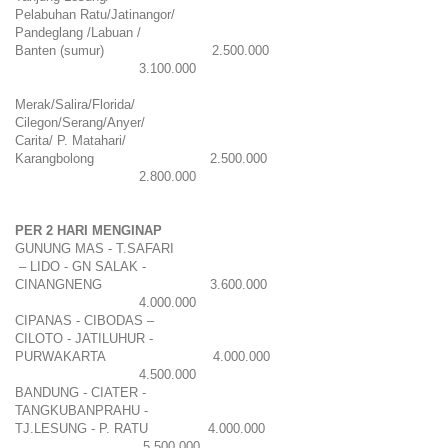
Pelabuhan Ratu/Jatinangor/
Pandeglang /Labuan /
Banten (sumur)
2.500.000
3.100.000
Merak/Salira/Florida/
Cilegon/Serang/Anyer/
Carita/ P. Matahari/
Karangbolong
2.500.000
2.800.000
PER 2 HARI MENGINAP
GUNUNG MAS - T.SAFARI
– LIDO - GN SALAK -
CINANGNENG
3.600.000
4.000.000
CIPANAS - CIBODAS –
CILOTO - JATILUHUR -
PURWAKARTA
4.000.000
4.500.000
BANDUNG - CIATER -
TANGKUBANPRAHU -
TJ.LESUNG - P. RATU
4.000.000
5.500.000