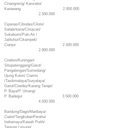
Cinangneng/ Kanzebo/
Karawang
2.000.000
2.500.000
Cipanas/Cibodas/Ciloto/
Salabintana/Cimacan/
Sukabumi/Pulo Air /
Jatiluhur/Cikampek/
Cianjur
2.400.000
2.800.000
Cirebon/Kuningan/
Situpatenggang/Garut/
Pangalengan/Sumedang/
Ujung Kulon/ Ciamis
/Tasikmalaya/Suryalaya/
Garut/Ciwidey/Karang Taraje/
P. Baya/P. Umang/
P. Badegur
3.500.000
4.500.000
Bandung/Dago/Maribaya/
Ciater/TangkubanPerahu/
Indramayu/Kawah Putih/
Tanjung Lesung/