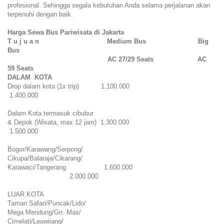
profesional. Sehingga segala kebutuhan Anda selama perjalanan akan
terpenuhi dengan baik.
Harga Sewa Bus Pariwisata di Jakarta
T u j u a n
Medium Bus
Big
Bus
AC 27/29 Seats
AC
59 Seats
DALAM KOTA
Drop dalam kota (1x trip)
1.100.000
1.400.000
Dalam Kota termasuk cibubur
& Depok (Wisata, max 12 jam) 1.300.000
1.500.000
Bogor/Karawang/Serpong/
Cikupa/Balaraja/Cikarang/
Karawaci/Tangerang
1.600.000
2.000.000
LUAR KOTA
Taman Safari/Puncak/Lido/
Mega Mendung/Gn. Mas/
Cimelati/Leuwiiang/