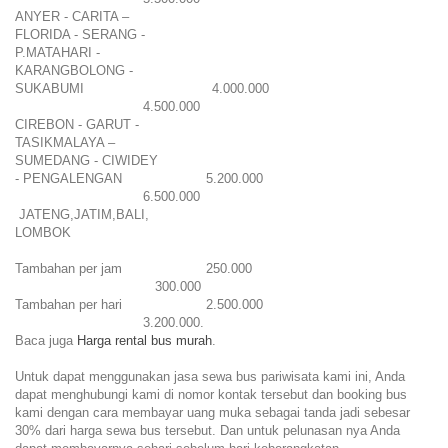
ANYER - CARITA –
FLORIDA - SERANG -
P.MATAHARI -
KARANGBOLONG -
SUKABUMI
4.000.000
4.500.000
CIREBON - GARUT -
TASIKMALAYA –
SUMEDANG - CIWIDEY
- PENGALENGAN
5.200.000
6.500.000
JATENG,JATIM,BALI,
LOMBOK
Tambahan per jam
250.000
300.000
Tambahan per hari
2.500.000
3.200.000.
Baca juga
Harga rental bus murah
.
Untuk dapat menggunakan jasa sewa bus pariwisata kami ini, Anda
dapat menghubungi kami di nomor kontak tersebut dan booking bus
kami dengan cara membayar uang muka sebagai tanda jadi sebesar
30% dari harga sewa bus tersebut. Dan untuk pelunasan nya Anda