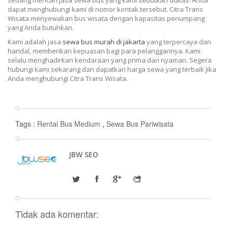
sedang mencari jasa sewa bus yang kami sebutkan diatas. Anda
dapat menghubungi kami di nomor kontak tersebut. Citra Trans
Wisata menyewakan bus wisata dengan kapasitas penumpang
yang Anda butuhkan.
Kami adalah jasa
sewa bus murah di jakarta
yang terpercaya dan
handal, memberikan kepuasan bagi para pelanggannya. Kami
selalu menghadirkan kendaraan yang prima dan nyaman. Segera
hubungi kami sekarang dan dapatkan harga sewa yang terbaik jika
Anda menghubungi Citra Trans Wisata.
Tags :
Rental Bus Medium
,
Sewa Bus Pariwisata
JBW SEO
Tidak ada komentar: