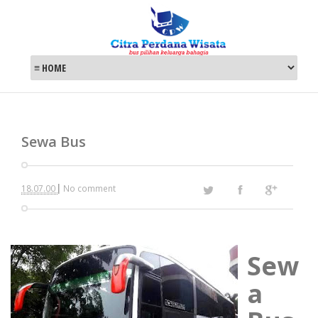
Sewa Bus
|
18.07.00
No comment
Sew
a