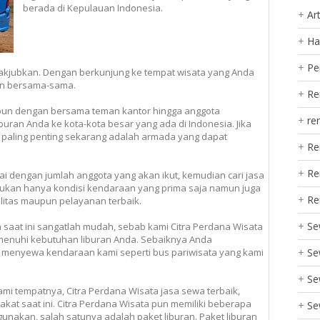
berada di Kepulauan Indonesia.
Art
Ha
Pe
akjubkan. Dengan berkunjung ke tempat wisata yang Anda
ian bersama-sama.
Re
pun dengan bersama teman kantor hingga anggota
re
uran Anda ke kota-kota besar yang ada di Indonesia. Jika
 paling penting sekarang adalah armada yang dapat
Re
Re
dengan jumlah anggota yang akan ikut, kemudian cari jasa
Bukan hanya kondisi kendaraan yang prima saja namun juga
Re
litas maupun pelayanan terbaik.
Se
 saat ini sangatlah mudah, sebab kami Citra Perdana Wisata
emenuhi kebutuhan liburan Anda. Sebaiknya Anda
Se
 menyewa kendaraan kami seperti bus pariwisata yang kami
Se
mi tempatnya, Citra Perdana Wisata jasa sewa terbaik,
t saat ini. Citra Perdana Wisata pun memiliki beberapa
Se
gunakan, salah satunya adalah paket liburan. Paket liburan