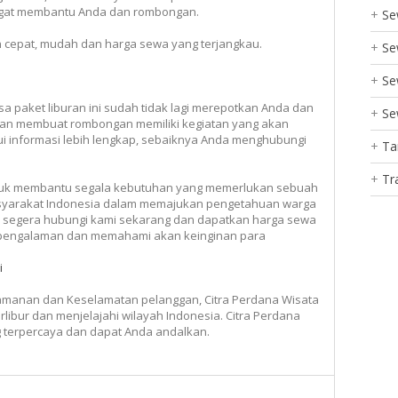
ngat membantu Anda dan rombongan.
Se
n cepat, mudah dan harga sewa yang terjangkau.
Se
Se
sa paket liburan ini sudah tidak lagi merepotkan Anda dan
Se
akan membuat rombongan memiliki kegiatan yang akan
informasi lebih lengkap, sebaiknya Anda menghubungi
Ta
Tr
untuk membantu segala kebutuhan yang memerlukan sebuah
asyarakat Indonesia dalam memajukan pengetahuan warga
u, segera hubungi kami sekarang dan dapatkan harga sewa
berpengalaman dan memahami akan keinginan para
i
amanan dan Keselamatan pelanggan, Citra Perdana Wisata
ibur dan menjelajahi wilayah Indonesia. Citra Perdana
g terpercaya dan dapat Anda andalkan.