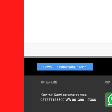
Sewa Bus Pariwisata Jakarta
KONTAK KAMI
CHAT
Kontak Kami 081398117366
087877185500 WA 081398117366