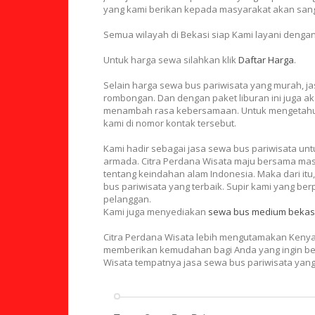
yang kami berikan kepada masyarakat akan sa
Semua wilayah di Bekasi siap Kami layani denga
Untuk harga sewa silahkan klik
Daftar Harga
.
Selain harga sewa bus pariwisata yang murah, ja
rombongan. Dan dengan paket liburan ini juga 
menambah rasa kebersamaan. Untuk mengetahui 
kami di nomor kontak tersebut.
Kami hadir sebagai jasa sewa bus pariwisata 
armada. Citra Perdana Wisata maju bersama m
tentang keindahan alam Indonesia. Maka dari it
bus pariwisata yang terbaik. Supir kami yang 
pelanggan.
Kami juga menyediakan
sewa bus medium bekas
Citra Perdana Wisata lebih mengutamakan Keny
memberikan kemudahan bagi Anda yang ingin berl
Wisata tempatnya jasa sewa bus pariwisata yan