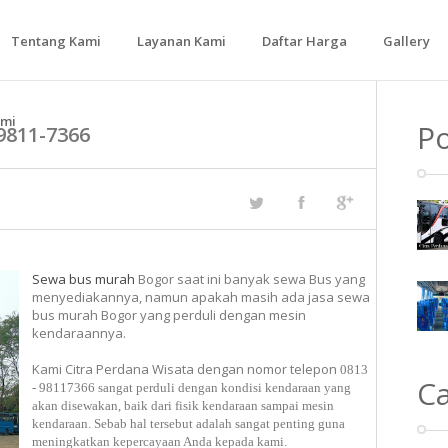
Tentang Kami
Layanan Kami
Daftar Harga
Gallery
Bus Medium
ami
Po
9811-7366
Bus Besar
Sewa bus murah
Bogor saat ini banyak sewa Bus yang
menyediakannya, namun apakah masih ada jasa sewa
bus murah Bogor yang perduli dengan mesin
kendaraannya.
Kami Citra Perdana Wisata dengan nomor telepon
0813
C
- 98117366 sangat perduli dengan kondisi kendaraan yang
akan disewakan, baik dari fisik kendaraan sampai mesin
kendaraan. Sebab hal tersebut adalah sangat penting guna
meningkatkan kepercayaan Anda kepada kami.