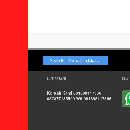
Sewa Bus Pariwisata Jakarta
KONTAK KAMI
CHAT
Kontak Kami 081398117366
087877185500 WA 081398117366