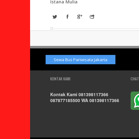
Istana Mulia
Sewa Bus Pariwisata Jakarta
KONTAK KAMI
CHAT
Kontak Kami 081398117366
087877185500 WA 081398117366