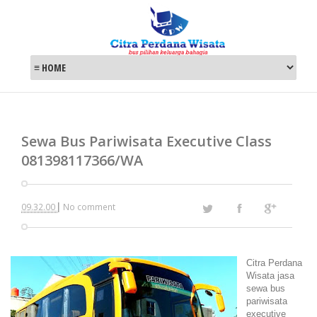
Sewa Bus Pariwisata Executive Class
081398117366/WA
|
09.32.00
No comment
Citra Perdana
Wisata jasa
sewa bus
pariwisata
executive