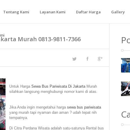
Tentang Kami
Layanan Kami
Daftar Harga
Gallery
Bus Medium
ami
Po
akarta Murah 0813-9811-7366
Bus Besar
Untuk Harga
Sewa Bus Pariwisata Di Jakarta
Murah
silahkan langsung menghubungi nomor kami di atas.
Jika Anda ingin mengetahui harga
sewa bus pariwisata
C
yang murah tapi nyaman dan aman ? udah tepat nih
tempatnya.
Di Citra Perdana Wisata adalah satu-satunya Rental bus