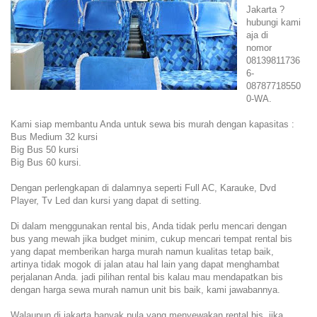
Jakarta ?
hubungi kami
aja di
nomor
08139811736
6-
08787718550
0-WA.
Kami siap membantu Anda untuk sewa bis murah dengan kapasitas :
Bus Medium 32 kursi
Big Bus 50 kursi
Big Bus 60 kursi.
Dengan perlengkapan di dalamnya seperti Full AC, Karauke, Dvd
Player, Tv Led dan kursi yang dapat di setting.
Di dalam menggunakan rental bis, Anda tidak perlu mencari dengan
bus yang mewah jika budget minim, cukup mencari tempat rental bis
yang dapat memberikan harga murah namun kualitas tetap baik,
artinya tidak mogok di jalan atau hal lain yang dapat menghambat
perjalanan Anda. jadi pilihan rental bis kalau mau mendapatkan bis
dengan harga sewa murah namun unit bis baik, kami jawabannya.
Walaupun di jakarta banyak pula yang menyewakan rental bis, jika