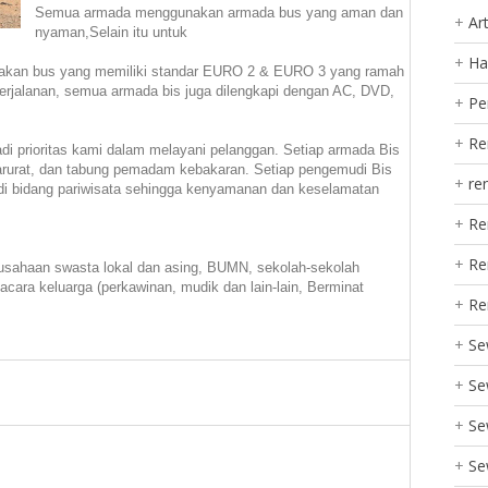
Semua armada menggunakan armada bus yang aman dan
Art
nyaman,Selain itu untuk
Ha
nakan bus yang memiliki standar EURO 2 & EURO 3 yang ramah
jalanan, semua armada bis juga dilengkapi dengan AC, DVD,
Pe
Re
 prioritas kami dalam melayani pelanggan. Setiap armada Bis
darurat, dan tabung pemadam kebakaran. Setiap pengemudi Bis
re
i bidang pariwisata sehingga kenyamanan dan keselamatan
Re
Re
usahaan swasta lokal dan asing, BUMN, sekolah-sekolah
acara keluarga (perkawinan, mudik dan lain-lain, Berminat
Re
Se
Se
Se
Se