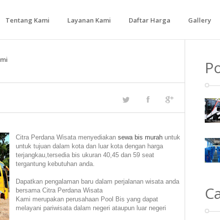
Tentang Kami
Layanan Kami
Daftar Harga
Gallery
Bus Medium
ami
Po
Bus Besar
Citra Perdana Wisata menyediakan
sewa bis murah
untuk
untuk tujuan dalam kota dan luar kota dengan harga
terjangkau,tersedia bis ukuran 40,45 dan 59 seat
tergantung kebutuhan anda.
Dapatkan pengalaman baru dalam perjalanan wisata anda
C
bersama Citra Perdana Wisata
Kami merupakan perusahaan Pool Bis yang dapat
melayani pariwisata dalam negeri ataupun luar negeri